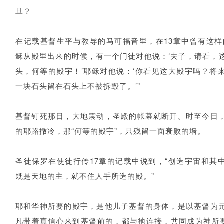
旦？
在记载基督生平与教导的马可福音里，在13章中曾有这样
稣从殿里出来的时候，有一个门徒对他说：‘夫子，请看，
头，何等的殿宇！’耶稣对他说：‘你看见这大殿宇吗？将
一块石头留在石头上不被拆毁了。’”
基督钉死那日，大地震动，圣殿的帐幕就断开。时至今日
的耶路撒冷，那“何等的殿宇”，只残留一面衰败的墙。
圣徒保罗在使徒行传17章的记载中说到，“创造宇宙和其
既是天地的主，就不住人手所造的殿。”
耶和华神所要的殿宇，是他儿子基督的身体，是以基督为
凡带着真信心来到基督前的，都与祂连接，共同成为神所要