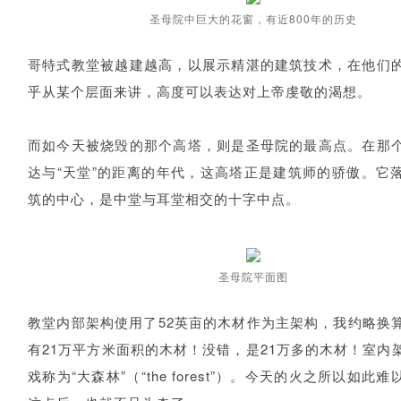
圣母院中巨大的花窗，有近800年的历史
哥特式教堂被越建越高，以展示精湛的建筑技术，在他们
乎从某个层面来讲，高度可以表达对上帝虔敬的渴想。
而如今天被烧毁的那个高塔，则是圣母院的最高点。在那
达与“天堂”的距离的年代，这高塔正是建筑师的骄傲。它
筑的中心，是中堂与耳堂相交的十字中点。
圣母院平面图
教堂内部架构使用了52英亩的木材作为主架构，我约略换
有21万平方米面积的木材！没错，是21万多的木材！室内
戏称为“大森林”（“the forest”）。今天的火之所以如此