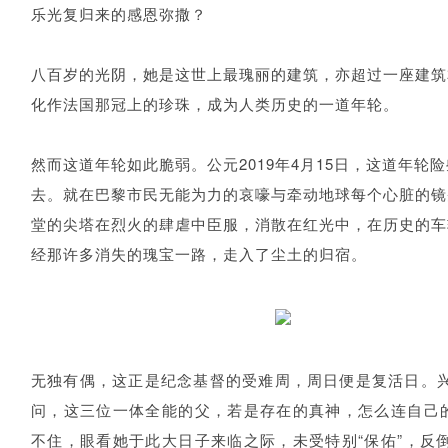
乐光复归来的感恩弥撒？
八百岁的光阴，她是这世上最瑰丽的建筑，亦超过一座建筑
化作法国那冠上的珍珠，成为人类历史的一道年轮。
然而这道年轮如此脆弱。公元2019年4月15日，这道年轮
去。就在巴黎市民无能为力的哀嚎与牵动地球每个心脏的镜
堂的尖塔在烈火的肆虐中臣服，消散在红光中，在历史的车
经那许多消失的瑰宝一路，走入了尘土的归宿。
无独有偶，这正是纪念基督的受难周，周日便是复活日。
问，这三位一体全能的父，若是存在的真神，怎么连自己的
不住，眼看她于此大日子来临之际，未受特别“保佑”，反