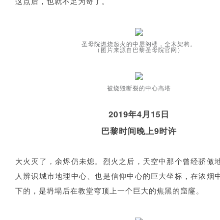
这点后，也就不足为奇了。
圣母院燃烧起火的中层阁楼，全木架构。
（图片来源自巴黎圣母院官网）
被烧毁断裂的中心高塔
2019年4月15日
巴黎时间晚上9时许
大火灭了，余烬仍未熄。烈火之后，天空中那个曾经骄傲
人辨识城市地理中心、也是信仰中心的巨大坐标，在浓烟
下的，是坍塌后在教堂穹顶上一个巨大的焦黑的窟窿。