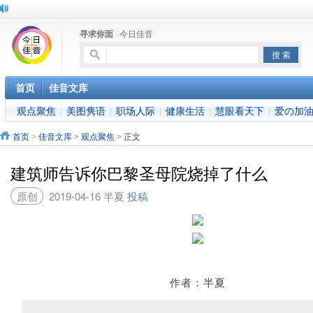
寻求你面
|
今日佳音
首页
佳音文库
观点聚焦
美图隽语
职场人际
健康生活
慧眼看天下
爱の加
|
|
|
|
|
首页
>
佳音文库
>
观点聚焦
> 正文
建筑师告诉你巴黎圣母院烧掉了什么
原创
2019-04-16
半夏
投稿
作者：半夏