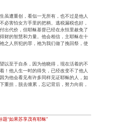
生虽遭重创，看似一无所有，也不过是他人
不必害怕女方手里的把柄。逃税漏税也好，
付出代价，但耶稣基督已经在永恒里赦免了
得财的智慧和力量。他会相信，主耶稣在十
祂之人所犯的罪，祂为我们做了挽回祭，使
望以至于自杀，因为他晓得，现在活着的不
着！他人生一时的得失，已经改变不了他人
因为他会看见有许多同样见证耶稣的人，如
下重担，脱去缠累，忘记背后，努力向前，
标题“如果苏享茂有耶稣”