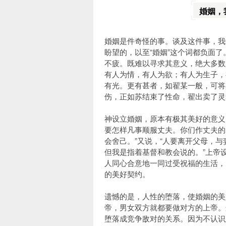
婚姻，
婚姻是件奇怪的事。谈及这件事，我
盼望的，以至“婚姻”这个词都负面
不疲。既难以寻求其意义，绝大多数
有人为情，有人为欲；有人为生子，
有光。更有甚者，如翟某一般，可将
伤，正如苏结束了性命，翟出卖了灵
神设立婚姻，原本有极其美好的意义
要怎样凡事顺服丈夫。你们作丈夫的
会舍己。”又说，“人要离开父母，
但我是指着基督和教会说的。”上帝
人同心合意地一同过受祝福的生活，
的美好契约。
遗憾的是，人性的堕落，使婚姻的美
帝，男女双方就都要做对方的上帝。
堕落成竞争敌对的关系。因为不认识