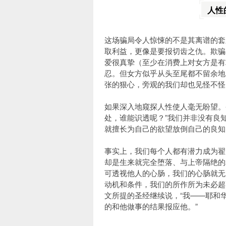
人性
这场骗局令人惊悚的不是其离谱的套
取利益，更像是要报切齿之仇。欺骗
爱很真挚（至少在消费上对女方是有
忍。但女方似乎从头至尾都不留余地
张的狠心，旁观的我们却也见怪不怪
如果深入地窥探人性使人毫无盼望。
处，谁能识透呢？”我们并非没有良
就擅长为自己的欲望放倒自己的良知
事实上，我们每个人都有潜力成为翟
却是生来就完全堕落、与上帝隔绝的
可透视他人的心肠，我们的心肠就无
动机和条件，我们的所作所为未必超
文所提的圣经继续说，“我——耶和
的和他做事的结果报应他。”