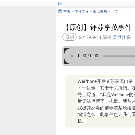
首页
>
佳音文库
>
观点聚焦
> 正文
【原创】评苏享茂事件
原创
2017-09-14
邬桐
普世佳音
WePhone开发者苏享茂自
向一边倒，其妻千夫所指。
号上写道：“我是WePhon
后无法运营了，抱歉。我从
我极其歹毒的前妻翟某欣给
惋惜之余，此事件也让我们
机。