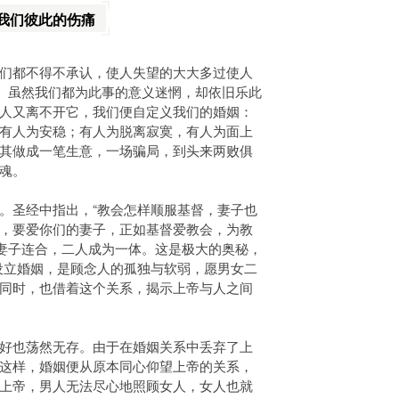
我们彼此的伤痛
们都不得不承认，使人失望的大大多过使人
了。虽然我们都为此事的意义迷惘，却依旧乐此
人又离不开它，我们便自定义我们的婚姻：
有人为安稳；有人为脱离寂寞，有人为面上
其做成一笔生意，一场骗局，到头来两败俱
魂。
。圣经中指出，“教会怎样顺服基督，妻子也
，要爱你们的妻子，正如基督爱教会，为教
与妻子连合，二人成为一体。这是极大的奥秘，
设立婚姻，是顾念人的孤独与软弱，愿男女二
同时，也借着这个关系，揭示上帝与人之间
好也荡然无存。由于在婚姻关系中丢弃了上
这样，婚姻便从原本同心仰望上帝的关系，
上帝，男人无法尽心地照顾女人，女人也就