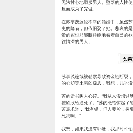
无法甘心地顺服男人。堕落的人性使
反而成为了咒诅。
在苏享茂这段不幸的婚姻中，虽然苏
史的隐瞒，但依旧娶了她。悲哀的是
帝的翟也只能眼睁睁地看着自己的欲
往情深的男人。
如果
苏享茂连续被勒索导致资金链断裂，
的心却等来穷凶极恶，我想，几乎没
苏的遗书叫人心碎。“我从来没想过
翟欣欣给逼死了。”苏的绝笔惊起了
苦哀求道，“我有错，但人要脸，树
死我啊。”
我想，如果我没有耶稣，我那时恐怕