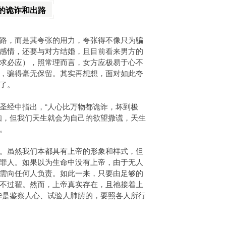
的诡诈和出路
路，而是其夸张的用力，夸张得不像只为骗
感情，还要与对方结婚，且目前看来男方的
求必应），照常理而言，女方应极易于心不
，骗得毫无保留。其实再想想，面对如此夸
了。
圣经中指出，“人心比万物都诡诈，坏到极
知，但我们天生就会为自己的欲望撒谎，天生
。
。虽然我们本都具有上帝的形象和样式，但
罪人。如果以为生命中没有上帝，由于无人
需向任何人负责。如此一来，只要由足够的
不过翟。然而，上帝真实存在，且祂接着上
华是鉴察人心、试验人肺腑的，要照各人所行