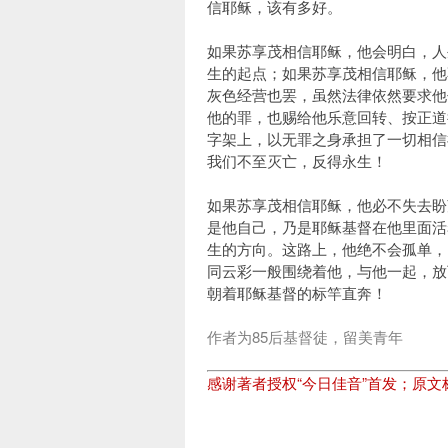
信耶稣，该有多好。
如果苏享茂相信耶稣，他会明白，人
生的起点；如果苏享茂相信耶稣，他
灰色经营也罢，虽然法律依然要求他
他的罪，也赐给他乐意回转、按正道
字架上，以无罪之身承担了一切相信
我们不至灭亡，反得永生！
如果苏享茂相信耶稣，他必不失去盼
是他自己，乃是耶稣基督在他里面活
生的方向。这路上，他绝不会孤单，
同云彩一般围绕着他，与他一起，放
朝着耶稣基督的标竿直奔！
作者为85后基督徒，留美青年
感谢著者授权“今日佳音”首发；原文