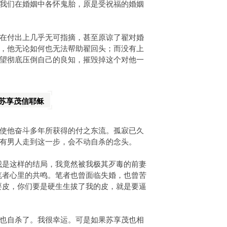
我们在婚姻中各怀鬼胎，原是受祝福的婚姻
在付出上几乎无可指摘，甚至原谅了翟对婚
，他无论如何也无法帮助翟回头；而没有上
望彻底压倒自己的良知，摧毁掉这个对他一
苏享茂信耶稣
使他奋斗多年所获得的付之东流。孤寂已久
有男人走到这一步，会不动自杀的念头。
我是这样的结局，我竟然被我极其歹毒的前妻
笔者心里的共鸣。笔者也曾面临失婚，也曾苦
要皮，你们要是硬生生拔了我的皮，就是要逼
也自杀了。我很幸运。可是如果苏享茂也相