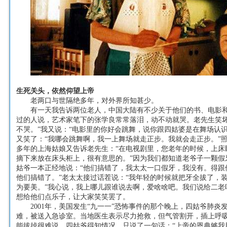
生死关头，依然仰望上帝
老两口与世隔绝多年，对外界所知甚少。
有一天我告诉两位老人，中国大陆有不少关于他们的书、电影和
过的人说，艺术家笔下的张学良常常落泪，动不动就哭。老先生笑坏
不哭。”我又说：“电影里的你好会跳舞，说你跟四姑婆是在舞场认识
又笑了：“我哪会跳舞啊，我一上舞场就走正步。我就会走正步。”
多年的上海姑娘又告诉老先生：“在电视剧里，您老年的时候，上床
摘下来放在床头柜上，很有意思的。”因为我们都知道老爷子一颗假
姑爷一本正经地说：“他们搞错了，我太太一口假牙，我没有。得跟
他们搞错了。”老太太接过话茬说：“我年轻的时候就把牙全拔了，
为要美。”我心说，我上哪儿跟谁说去啊，爱啥啥吧。我们说给二老
想给他们点乐子，让大家笑笑罢了。
2001年，美国发生“九一一”恐怖事件的那个晚上，四姑爷肺炎
难，被送入急诊室。当地医生表示尽力抢救，但气管割开，插上呼
能拔掉很难说。四姑爷得知情况，只说了一句话：“上帝的恩典够我