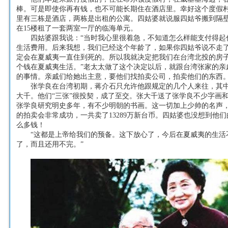
棒。可是即使你再有钱，也不可能长期住在酒店里。幸好这个度假
里有三栋是酒店，两栋是出租的公寓。四姑婆就说服四姑爷搬到隔
在15楼租了一套两室一厅的临海单元。
四姑婆跟我说：“当时我心里很着急，不知道怎么样能支付得起
生活费用。后来我想，我们已经这个年龄了，如果你四姑爷说不走
定会在夏威夷一直住到死的。所以我就决定把我们在台湾北投的房
个钱在夏威夷生活。”老太太做了这个决定以后，就跟台湾张家的亲
的事情。亲戚们给她出主意，要他们找拍卖公司，拍卖他们的东西
张学良在台湾初期，蒋介石只允许他跟规定的几个人来往，其
大千。他们“三张”很投契，成了至交。张大千送了张学良不少字画
张学良研究明史多年，有不少明朝的书画。这一切加上少帅的名声
的拍卖会非常成功，一共卖了13289万新台币。四姑婆也没想到他
么多钱！
“这都是上帝给我们的预备。这下放心了，今后在夏威夷的生活
了，而且还用不完。”