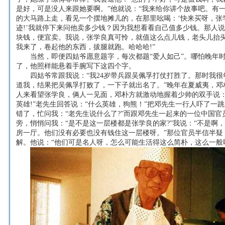
是好，可是没人来跟她要啊。”他就说：“我来给你讲个故事吧。有
的大马路上走，看见一个摆地摊儿的，在那里吆喝：‘快来买呀，张
迹!’我就停下来问他卖多少钱？因为我想看看自己值多少钱。那人
块钱，便宜卖。我说，张学良真可怜，就值这么点儿钱，老头儿抬
我来了，卷起他的东西，拔腿就跑。哈哈哈!”
当然，即便四姑爷愿意题字，每次都题“爱人如己”。哪怕晚年
了，他照样能悬着手腕写下这四个字。
四姑爷常跟我说：“我24岁带兵跟吴佩孚打仗打胜了。那时我很
道我，结果把吴佩孚打败了，一下子就出名了。”晚年在夏威夷，邓
人来看望张学良，俩人一见面，邓朴方就激动地握着少帅的双手说：
英雄!”老先生回答说：“什么英雄，狗熊！”把邓先生一行人吓了一
错了，忙问我：“老先生说什么了?”而
跟邓先生一起来的一位中国官
旁，悄悄问我：“是不是这一层楼都是张学良的家?”我说：“不是啊
房一厅。他们没有必要也没有钱住这一层楼呀。”那位官员半信半疑
解。他说：“他们可是名人呀，怎么可能生活得这么简朴，这么一般呢