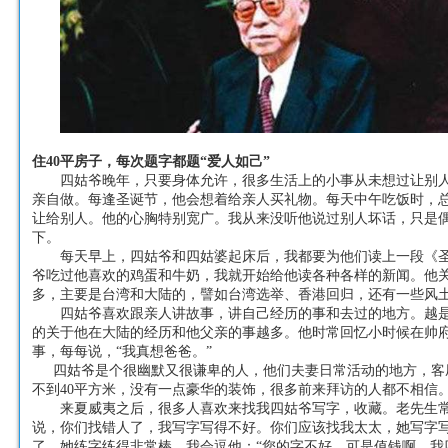
住40平房子，每次题字都题“爱人如己”
四姑爷晚年，只要身体允许，很多生活上的小事从未想过让别
亲自做。每逢圣诞节，他会想着给亲人买礼物。每天中午吃饭时，
让给别人。他的心胸特别宽广。我从来没听他说过别人坏话，只是
下。
每天早上，四姑爷和四姑婆起床后，我都要为他们读上一段《
爷吃过他喜欢的鸡蛋和牛奶，我就开始给他读各种各样的新闻。他
多，主要是台湾和大陆的，譬如台湾选举、香港回归，还有一些风
四姑爷喜欢跟亲人讲故事，讲自己经历的事和去过的地方。越是
的关于他在大陆的经历和他父亲的事越多。他时常回忆小时候在帅
事，每每说，“我真想爸爸。”
四姑爷是个很幽默又很谦卑的人，他们夫妻日常活动的地方，客
不到40平方米，没有一点豪华的装饰，很多前来拜访的人都不相信
来夏威夷之后，很多人喜欢来找我四姑爷写字，收藏。老先生
说，你们找错人了，我写字写得不好。你们应该找我太太，她写字
了，她练字练得非常棒。我会逗他：“您的字不好，可是值钱啊，我