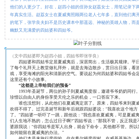
他们的人更少了。好在，赵四小姐的侄孙女赵荔女士，
用笔记录下
年真实生活。
赵荔女士
在夏威夷照顾两位老人七年多，直到他们离
的笔下，张学良夫妇不是历史课本中那遥远、神秘的英雄人物，而
幽默又充满爱的四姑婆和四姑爷。
（文中四姑婆即为赵四小姐，四姑爷即张学良）
四姑婆和四姑爷定居夏威夷后，深居简出，生活极其规律。平
了每个礼拜天上教堂做礼拜外，就是去海边散步，赏日出日落，看
戏，享受海滩的阳光和清新的空气。要说起为何四姑婆和四姑爷会
这里还有个小故事。
“这都是上帝给我们的预备”
1993年圣诞节，两位的孙子到夏威夷度假，邀请爷爷奶奶同行
珍惜以自由人的身份享受天伦之乐的机会，一口答应下来。
谁也没想到，从此他们在夏威夷定居了。原来，四姑爷来到夏威
欢得不得了。过完圣诞节和新年后就跟四姑婆说：“我喜欢这个地方
了。”四姑婆一听吓了一跳，跟他说：“我也喜欢夏威夷，可是夏威
们人生地不熟的，怎么过日子啊?”四姑爷说：“那我不管，反正我是不
婆跟我说：“你四姑爷是军人出身，就会下命令，其他都不管。所以
如何能留在夏威夷的办法。”
他们本是来旅行度假的，住在希尔顿度假村，在威基基海边，各