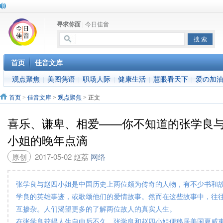
寻求你面
|
今日佳音
首页
佳音文库
观点聚焦
美图隽语
职场人际
健康生活
慧眼看天下
爱の加
|
|
|
|
|
首页
>
佳音文库
>
观点聚焦
> 正文
喜乐、谦卑、相爱——你不知道的张学良
小姐的晚年点滴
原创
2017-05-02
赵荔
网络
张学良与赵四小姐是中国历史上两位颇为传奇的人物，有不少书和
学良的英雄事迹，或歌颂他们的爱情故事。然而在这些故事中，往
互掺杂。人们渴望更多的了解两位故人的真实人生。
在张学良获得人生自由后不久，张学良和赵四小姐便移居美国夏威