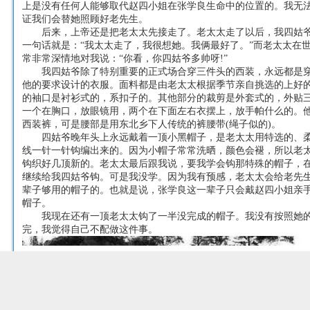
上是没有任何人能够取代赵四小姐在张学良生命中的位置的。我无
证我们会替她照顾好老先生。
后来，上帝还是把老太太先接走了。老太太走了以后，我四姑爷
一句话就是：“我太太走了，我很想她。我俩最好了。”而老太太在
常非常深情地对我说：“你看，你四姑爷多帅呀!”
我四姑爷除了特别重要的正式场合穿三件头的西装，永远都是穿
他的要求设计的衣服。面料都是由老太太根据季节亲自挑选的上好
的袖口是衬衫式的，系扣子的。其他部分的裁剪是外套式的，外贴
一个在胸口，放眼镜用，两个在下面左右衣摆上，放手帕什么的。
西装裤，可是腰部是用东北乡下人传统的裤腰带(绳子似的)。
四姑爷晚年头上永远戴着一顶小黑帽子，是老太太用特选的、柔
线一针一针钩编出来的。因为小帽子常常洗晒，颜色会褪，所以老
钩织好几顶新的。老太太最后跟我说，要我学会钩那特殊的帽子，
继续给我四姑爷钩。可是我没学。因为我有预感，老太太会给老先
辈子够用的帽子的。也就是说，张学良这一辈子只会戴赵四小姐亲
帽子。
我现在还有一顶老太太钩了一半没完成的帽子。我没有按照她的
完，我觉得自己不配做这件事。