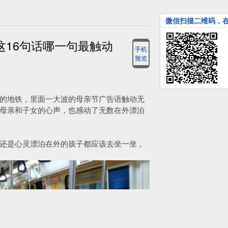
微信扫描二维码，
这16句话哪一句最触动
手机
预览
的地铁，里面一大波的母亲节广告语触动无
母亲和子女的心声，也感动了无数在外漂泊
还是心灵漂泊在外的孩子都应该去坐一坐 。