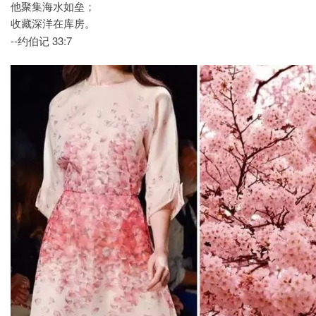
他聚集海水如垒；
收藏深洋在库房。
--约伯记 33:7