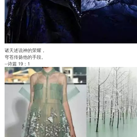
诸天述说神的荣耀，
穹苍传扬他的手段。
--诗篇 19：1