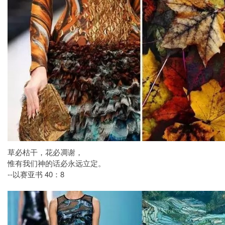
草必枯干，花必凋谢，
惟有我们神的话必永远立定。
--以赛亚书 40：8