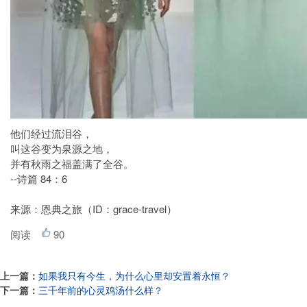
他们经过流泪谷，
叫这谷变为泉源之地，
并有秋雨之福盖满了全谷。
--诗篇 84：6
来源：恩典之旅（ID：grace-travel）
阅读
90
上一篇：
如果我只有今生，为什么心里却安置着永恒？
下一篇：
三千年前的心灵鸡汤什么样？