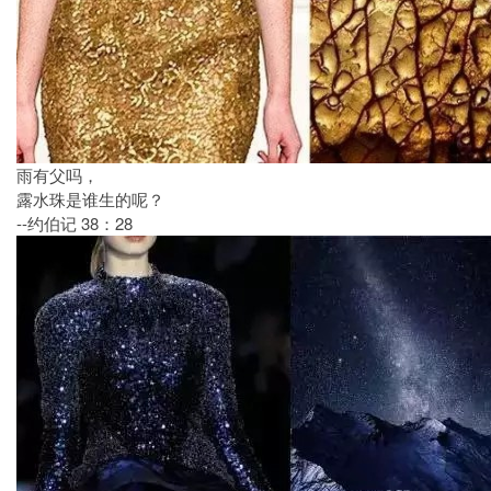
雨有父吗，
露水珠是谁生的呢？
--约伯记 38：28