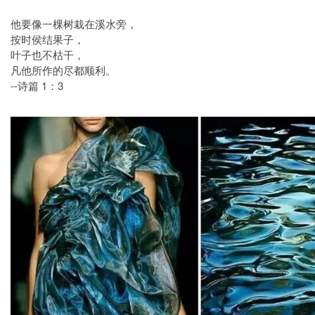
他要像一棵树栽在溪水旁，
按时侯结果子，
叶子也不枯干，
凡他所作的尽都顺利。
--诗篇 1：3