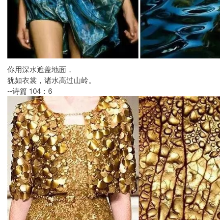
你用深水遮盖地面，
犹如衣裳，诸水高过山岭。
--诗篇 104：6