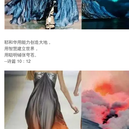
耶和华用能力创造大地，
用智慧建立世界，
用聪明铺张穹苍。
--诗篇 10：12