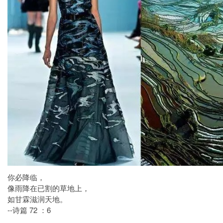
你必降临，
像雨降在已割的草地上，
如甘霖滋润天地。
--诗篇 72 ：6