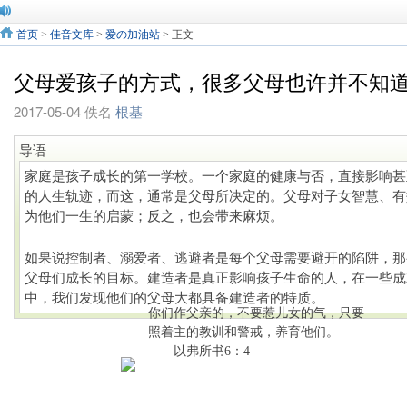
首页
>
佳音文库
>
爱の加油站
> 正文
父母爱孩子的方式，很多父母也许并不知
2017-05-04
佚名
根基
导语
家庭是孩子成长的第一学校。一个家庭的健康与否，直接影响甚
的人生轨迹，而这，通常是父母所决定的。父母对子女智慧、有
为他们一生的启蒙；反之，也会带来麻烦。
如果说控制者、溺爱者、逃避者是每个父母需要避开的陷阱，那
父母们成长的目标。建造者是真正影响孩子生命的人，在一些成
中，我们发现他们的父母大都具备建造者的特质。
你们作父亲的，不要惹儿女的气，只要
照着主的教训和警戒，养育他们。
——以弗所书6：4