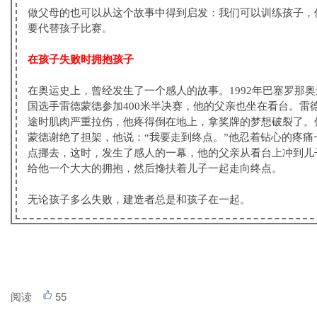
做父母的也可以从这个故事中得到启发：我们可以训练孩子，
要代替孩子比赛。
在孩子失败时拥抱孩子
在奥运史上，曾经发生了一个感人的故事。
1992
年巴塞罗那奥
国选手雷德蒙德参加
400
米半决赛，他的父亲也坐在看台。雷
途时肌肉严重拉伤，他疼得倒在地上，拿奖牌的梦想破裂了。
蒙德谢绝了担架，他说：“我要走到终点。”他忍着钻心的疼痛
点挪去，这时，发生了感人的一幕，他的父亲从看台上冲到儿
给他一个大大的拥抱，然后搀扶着儿子一起走向终点。
无论孩子多么失败，建造者总是和孩子在一起。
阅读
55