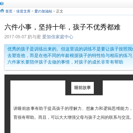
首页
>
佳音文库
>
爱の加油站
> 正文
六件小事，坚持十年，孩子不优秀都难
2017-05-07
奶与蜜
爱加倍家庭中心
优秀的孩子是训练出来的。但这里说的训练不是要让孩子按照我
去塑造他，而是在他不同的年龄根据孩子的特性给与相应的练习
六件家长要陪伴孩子去做的事情，对孩子的成长非常有帮助
睡前故事
讲睡前故事有助于提高孩子的理解力、想象力和逻辑思维能力
育很有帮助。而且，可以大大增强父母与孩子之间的联系与交流