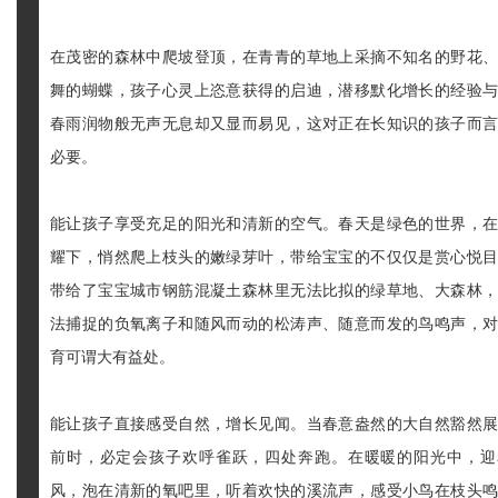
在茂密的森林中爬坡登顶，在青青的草地上采摘不知名的野花
舞的蝴蝶，孩子心灵上恣意获得的启迪，潜移默化增长的经验
春雨润物般无声无息却又显而易见，这对正在长知识的孩子而
必要。
能让孩子享受充足的阳光和清新的空气。春天是绿色的世界，
耀下，悄然爬上枝头的嫩绿芽叶，带给宝宝的不仅仅是赏心悦
带给了宝宝城市钢筋混凝土森林里无法比拟的绿草地、大森林
法捕捉的负氧离子和随风而动的松涛声、随意而发的鸟鸣声，
育可谓大有益处。
能让孩子直接感受自然，增长见闻。当春意盎然的大自然豁然
前时，必定会孩子欢呼雀跃，四处奔跑。在暖暖的阳光中，迎
风，泡在清新的氧吧里，听着欢快的溪流声，感受小鸟在枝头