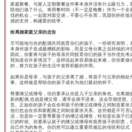
家庭聚餐。与家人定期聚餐这件事本身并没有什么吸引力，
陪他们做了什么。将用餐时间（不一定是晚餐）作为一个全
伐的机会，一起面对面交谈，不要心不在焉，巩固你的价值
感的支持，构建爱的纽带。
给离婚家庭父亲的忠告
尽可能地与你的配偶共同抚育你们的孩子。一些研究表明，
本身对孩子造成最糟糕的影响，而是父母分离之后持续的冲
因此，你要将与孩子的母亲共同抚育你们的孩子当作优先考
我知道在许多情况下，这样说起来容易做起来难，但你要做
的，努力在孩子的生活中发挥积极的作用。
如果你是母亲，与孩子的父亲离了婚，将孩子与父亲的相处
事。这样做是帮助你的孩子成长为他们最好的样子。
尊重继父或继母，但仍要承认你是儿子父亲的角色。在离婚
新的配偶
,
也就是继父母，通常会插手进来。这会导致愤怒、
竞。正如你的孩子会在你和孩子的继父或继母之间制造紧张
他们也会在你和新配偶之间制造紧张关系。这些都是不可否
况，但是你一定要尊重孩子的继父或继母，特别是在孩子们
们的时候。你要承认孩子的继父或继母有抚养孩子的职责，
自己作为的角色。你仍然可以建立重要而难忘的传统和仪式