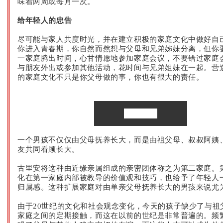
味着两周或每月一次。
给年轻人的忠告
尽可能与家人共度时光，并在建立积极的家庭文化中做好自
你进入青春期，你自然而然想与父母和兄弟姊妹分离，但你
一家庭腾出时间，心甘情愿地参加家庭会议，不要错过家庭
与朋友外出或参加其他活动，花时间与兄弟姐妹在一起。营
的家庭文化不只是你父母做的事，你也有很大的责任。
第二家庭
一个男孩不仅仅由父母抚养长大，而是由祖父母、叔叔阿姨
友共同看顾长大。
古里安将这种由近缘亲属组成的亲密团体称之为第二家庭。
化在第一家庭内部被教导的价值观和技巧，也给予了年轻人
归属感。这种扩展家庭对由单亲父母抚养长大的男孩来说尤
由于
20
世纪的文化和社会观念变化，今天的孩子缺少了与祖
家庭之间的定期接触，而这在以前的世纪是非常普遍的。频