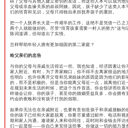
碍了父母与其他人建立密切的友谊，而这些人本可以成为他
父母或非血缘关系的叔叔阿姨。因此，孩子缺少了这类人本
们的培育和见识，父母只得独自承担抚养孩子的重担。
把一个人抚养长大是一件艰辛的工作。这绝不是凭借一己之
两个人就能做好的。尽管“培育孩童需要一村人的努力”这句
陈词滥调，但却道出了实情。
怎样帮助年轻人拥有更加稳固的第二家庭？
给父亲们的忠告
与你的父母与亲戚生活得近一些。我也知道，经济因素让你
家人附近。有时，为了养家糊口，你不得不去离家很远的地
也明白，也许你离开父母和兄弟姐妹的原因是因为他们的影
的，而不是积极的。但是当你能离父母近一点，就离他们近
在规划未来生活的时候，把这个当作首选。你会惊讶而欣喜
样做会让你、你的孩子、甚至你的婚姻受益良多，你会拥有
约会的夜晚和没有孩子打扰的假期。
如果你无法住在亲戚附近，也要有意创造孩子和亲戚接触的
你的孩子已经和大家庭脱离，你要尽量通过邮件、电话和视
期和家人沟通。邀请家人来和你同住，花时间和金钱去拜访
们一起度假——你自己来安排这些事。你做这一切的能力显