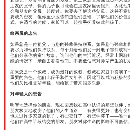
和你儿子朋友的父母成为朋友。第二家庭非亲属成员的来源
朋友的父母。你的儿子很可能会在朋友家里玩很久，因此他
会和朋友的父母一起度过。你要去了解这些父母。这并不意
要成为密友，但你至少应该知道他们是谁，了解他们的价值
式。在适当的时候，家长可以一起携手抚养彼此的孩子。
给亲属的忠告
如果您是一位祖父，与您的孙辈保持联系。如果您与孙辈相
要尽力和他们保持联系。每个月给他们发一封电子邮件或写
他们分享你的童年故事。询问他们的生活近况。经常上网聊
能的情况下，亲自去看看他们。不要低估您对孙辈产生的积
如果您是一个叔叔，成为最好的叔叔。叔叔在家庭中扮演了
重要的角色。他们比侄子和侄女年长，因此可以成为积极的
他们又比祖父辈年轻，能给孩子带来很多乐趣。
对年轻人的忠告
明智地选择你的朋友。现在回想我在高中认识的那些伙伴，
朋友极大地改变了他们的人生道路——有变得更好，也有变
也见过许多家庭的孩子，有些变好了，有些学坏了——唯一
他们在高中阶段结交的朋友。朋友对你生命的影响不可低估