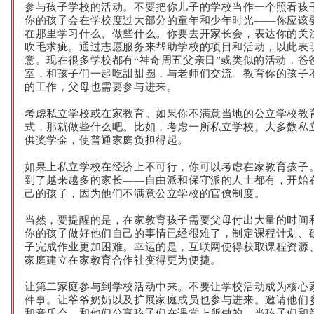
参与孩子学校的活动。不要把你儿子的学校当作一个照看孩
你的孩子会在学校度过大部分的童年和少年时光——你应该
在那里学习什么、做些什么。你要去开家长会，表达你的关
吹毛求疵。通过志愿服务来帮助学校的项目和活动，以此表
意。现在很多学校都有“神奇周五父亲日”或类似的活动，爸
室，和孩子们一起吃甜甜圈，与老师们交流。教育你的孩子
的工作，父母也需要参与进来。
考虑私立学校或在家教育。如果你不满意当地的公立学校教
式，那就做些什么吧。比如，考虑一所私立学校。大多数私
供奖学金，使普通家庭负担得起。
如果上私立学校在经济上不可行，你可以考虑在家教育孩子
到了越来越多的家长——自由派和保守派的人士都有，开始
己的孩子，因为他们不满意公立学校的官僚制度。
当然，要提醒的是，在家教育孩子需要父母付出大量的时间
你的孩子做好他们自己的事情已经很难了，制定课程计划、
子完成作业更加困难。幸运的是，互联网使得获取课程资源
家庭建立在家教育合作社变得更为便捷。
让第二家庭参与到学校活动中来。不要让学校活动成为核心
件事。让爷爷奶奶以及扩展家庭成员也参与进来。邀请他们
和音乐会，和他们分享孩子们在课堂上所做的。当孩子们和