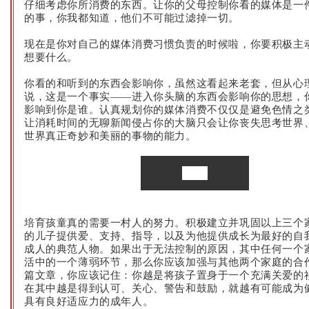
仔细考虑你所消费的东西。让你的父母控制你看的媒体是一
的事，你我都知道，他们不可能过滤掉一切。
现在是你对自己的媒体消费习惯负责的时候啦，你要积极主
想要什么。
你看的和听到的东西会影响你，虽然这看起来老套，但从心
说，这是一个事实——进入你头脑的东西会影响你的思想，
影响到你是谁。认真规划你的媒体消费不仅仅是避免色情之
让消耗时间的无聊新闻侵占你的大脑只会让你丧失思考世界
世界真正奇妙和美丽的事物的能力。
结 论
培育孩童真的需要一村人的努力。积极建立并巩固以上三个
的儿子提供爱、支持、指导，以及为他提供成长为最好的自
成人的典范人物。如果出于无法控制的原因，其中任何一个
活中的一个薄弱环节，那么你应该加强与其他两个家庭的合
篇文章，你应该记住：你越是将孩子置身于一个充满关爱的
在其中越是得到认可、关心、警告和鼓励，就越有可能成为
具有良好适应力的成年人。