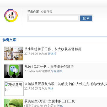
寻求你面
|
今日佳音
首页
佳音文库
佳音文库
从小训练孩子工作，长大收获基督精兵
2017-06-06 刘志雄
青橄榄
视频 | 拿起手机，服事低头的族群
2017-06-06 编辑整理
综合整理
宫崎骏又双叒复出啦！其动漫中的“人性之光”你读懂多
2017-06-05 程亦君
网络
获奖征文•见证 | 鱼腹中的三日三夜
原创
2017-06-05 刘思齐
投稿