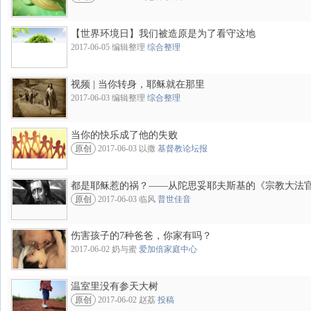
【世界环境日】我们被造原是为了看守这地
2017-06-05 编辑整理
综合整理
视频 | 当你转身，耶稣就在那里
2017-06-03 编辑整理
综合整理
当你的快乐成了他的失败
原创
2017-06-03 以撒
基督教论坛报
都是耶稣惹的祸？——从陀思妥耶夫斯基的《宗教大法
原创
2017-06-03 临风
普世佳音
伤害孩子的7种爸爸，你家有吗？
2017-06-02 奶与蜜
爱加倍家庭中心
温室里没有参天大树
原创
2017-06-02 赵荔
投稿