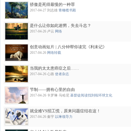
骄傲是死得最慢的一种罪
2017-04-27 刘志雄
青橄榄书殿
是什么让你如此迷惘，失去斗志？
2017-04-26 卢云
网络
创意动画短片 | 八分钟帮你读完《利未记》
2017-04-26
网络转载
当我的太太患癌症之后……
2017-04-26 心路
使者杂志
节制——拥有心里的自由
2017-04-26 卡罗琳·马哈尼
基督徒阅读找到啦环球文化
就业难VS招工慌，原来问题症结在这！
2017-04-26 秦宇
以琳领导力