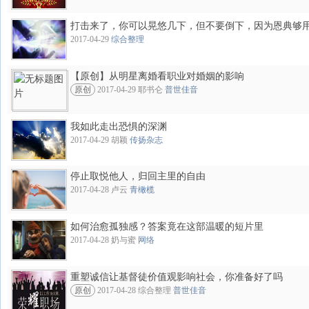
打击来了，你可以晃悠几下，但不要倒下，因为恩典够
2017-04-29
综合整理
【原创】从明星离婚看职业对婚姻的影响
原创
2017-04-29 耶书仑
普世佳音
我如此走出恐惧的深渊
2017-04-29 胡颖
传扬杂志
停止取悦他人，归回主里的自由
2017-04-28 卢云
青橄榄
如何治愈孤独感？答案竟在这部温暖的短片里
2017-04-28 奶与蜜
网络
重塑诚信让基督徒价值观影响社会，你准备好了吗
原创
2017-04-28 综合整理
普世佳音