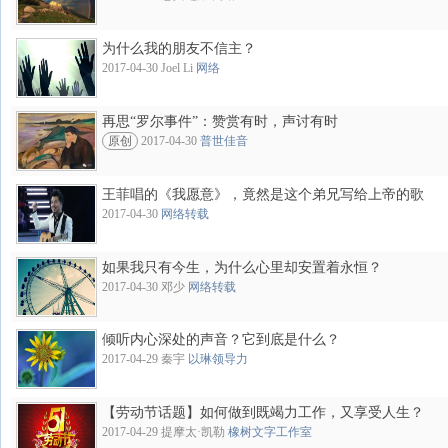
为什么我的朋友不信主？
2017-04-30 Joel Li
网络
再思“罗尔事件”：赞赏有时，声讨有时
原创
2017-04-30
普世佳音
王菲唱的《我愿意》，竟然是这个弟兄写给上帝的歌
2017-04-30
网络转载
如果我只有今生，为什么心里却安置着永恒？
2017-04-30 邓少
网络转载
倾听内心深处的声音？它到底是什么？
2017-04-29 秦宇
以琳领导力
【劳动节话题】如何做到既竭力工作，又享受人生？
2017-04-29 提摩太·凯勒
橡树文字工作室